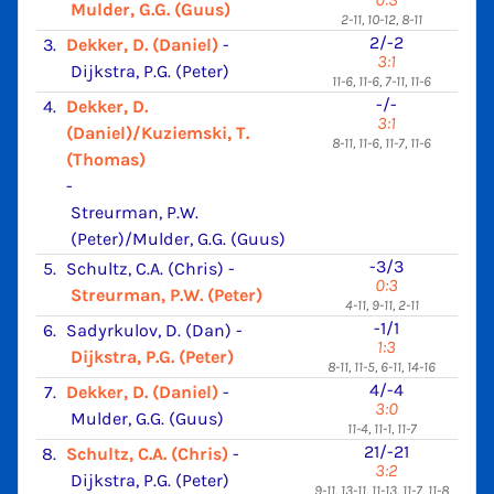
Mulder, G.G. (Guus)
2-11, 10-12, 8-11
2/-2
3.
Dekker, D. (Daniel)
-
3:1
Dijkstra, P.G. (Peter)
11-6, 11-6, 7-11, 11-6
-/-
4.
Dekker, D.
3:1
(Daniel)/Kuziemski, T.
8-11, 11-6, 11-7, 11-6
(Thomas)
-
Streurman, P.W.
(Peter)/Mulder, G.G. (Guus)
-3/3
5.
Schultz, C.A. (Chris)
-
0:3
Streurman, P.W. (Peter)
4-11, 9-11, 2-11
-1/1
6.
Sadyrkulov, D. (Dan)
-
1:3
Dijkstra, P.G. (Peter)
8-11, 11-5, 6-11, 14-16
4/-4
7.
Dekker, D. (Daniel)
-
3:0
Mulder, G.G. (Guus)
11-4, 11-1, 11-7
21/-21
8.
Schultz, C.A. (Chris)
-
3:2
Dijkstra, P.G. (Peter)
9-11, 13-11, 11-13, 11-7, 11-8