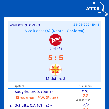
wedstrijd:
22120
28-03-2024 19:45
S 2e klasse (A) (Noord - Senioren)
Aktief 1
5 : 5
Midstars 3
spelers
Elo score
0/0
1.
Sadyrkulov, D. (Dan)
-
0:3
Streurman, P.W. (Peter)
2-11, 8-11, 0-11
-3/3
2.
Schultz, C.A. (Chris)
-
0:3