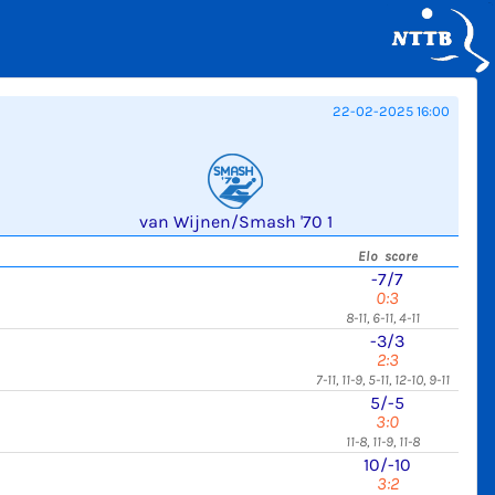
22-02-2025 16:00
van Wijnen/Smash '70 1
Elo score
-7/7
0:3
8-11, 6-11, 4-11
-3/3
2:3
7-11, 11-9, 5-11, 12-10, 9-11
5/-5
3:0
11-8, 11-9, 11-8
10/-10
3:2