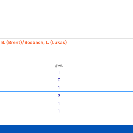
 B. (Brent)/Bosbach, L. (Lukas)
gwn.
1
0
1
2
1
1