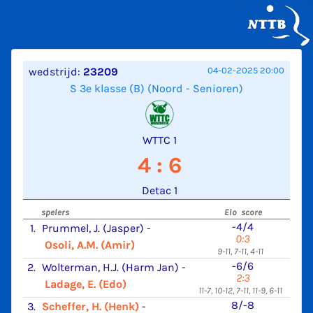
wedstrijd:
23209
04-02-2025 20:00
S 3e klasse (B) (Noord - Senioren)
WTTC 1
4 : 6
Detac 1
spelers
Elo score
-4/4
1.
Prummel, J. (Jasper)
-
0:3
Osoli, A.M. (Amir)
9-11, 7-11, 4-11
-6/6
2.
Wolterman, H.J. (Harm Jan)
-
2:3
Ladage, E. (Edo)
11-7, 10-12, 7-11, 11-9, 6-11
8/-8
3.
Scheffer, H. (Henk)
-