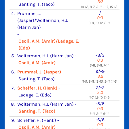
3:2
Santing, T. (Taco)
10-12, 11-7, 5-11, 11-7, 15-13
-/-
4.
Prummel, J.
0:3
(Jasper)/Wolterman, H.J.
8-11, 10-12, 8-11
(Harm Jan)
-
Osoli, A.M. (Amir)/Ladage, E.
(Edo)
-3/3
5.
Wolterman, H.J. (Harm Jan)
-
0:3
Osoli, A.M. (Amir)
6-11, 8-11, 7-11
9/-9
6.
Prummel, J. (Jasper)
-
3:2
Santing, T. (Taco)
11-9, 8-11, 12-10, 5-11, 11-5
7/-7
7.
Scheffer, H. (Henk)
-
3:0
Ladage, E. (Edo)
11-7, 12-10, 11-9
-5/5
8.
Wolterman, H.J. (Harm Jan)
-
0:3
Santing, T. (Taco)
7-11, 2-11, 6-11
-6/6
9.
Scheffer, H. (Henk)
-
0:3
Osoli, A.M. (Amir)