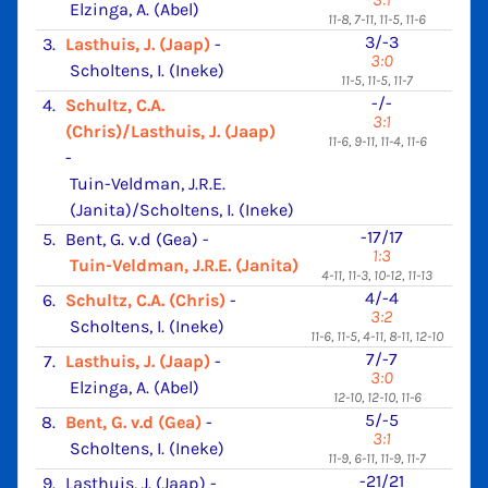
Elzinga, A. (Abel)
11-8, 7-11, 11-5, 11-6
3/-3
3.
Lasthuis, J. (Jaap)
-
3:0
Scholtens, I. (Ineke)
11-5, 11-5, 11-7
-/-
4.
Schultz, C.A.
3:1
(Chris)/Lasthuis, J. (Jaap)
11-6, 9-11, 11-4, 11-6
-
Tuin-Veldman, J.R.E.
(Janita)/Scholtens, I. (Ineke)
-17/17
5.
Bent, G. v.d (Gea)
-
1:3
Tuin-Veldman, J.R.E. (Janita)
4-11, 11-3, 10-12, 11-13
4/-4
6.
Schultz, C.A. (Chris)
-
3:2
Scholtens, I. (Ineke)
11-6, 11-5, 4-11, 8-11, 12-10
7/-7
7.
Lasthuis, J. (Jaap)
-
3:0
Elzinga, A. (Abel)
12-10, 12-10, 11-6
5/-5
8.
Bent, G. v.d (Gea)
-
3:1
Scholtens, I. (Ineke)
11-9, 6-11, 11-9, 11-7
-21/21
9.
Lasthuis, J. (Jaap)
-