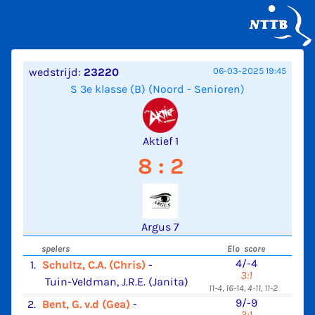
wedstrijd:
23220
06-03-2025 19:45
S 3e klasse (B) (Noord - Senioren)
Aktief 1
8 : 2
Argus 7
spelers
Elo score
4/-4
1.
Schultz, C.A. (Chris)
-
3:1
Tuin-Veldman, J.R.E. (Janita)
11-4, 16-14, 4-11, 11-2
9/-9
2.
Bent, G. v.d (Gea)
-
3:1