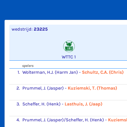
wedstrijd:
23225
WTTC 1
spelers
1.
Wolterman, H.J. (Harm Jan)
-
Schultz, C.A. (Chris)
2.
Prummel, J. (Jasper)
-
Kuziemski, T. (Thomas)
3.
Scheffer, H. (Henk)
-
Lasthuis, J. (Jaap)
4.
Prummel, J. (Jasper)/Scheffer, H. (Henk)
-
Kuziemsk