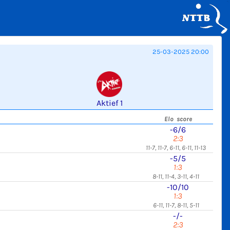
25-03-2025 20:00
Aktief 1
Elo score
-6/6
2:3
11-7, 11-7, 6-11, 6-11, 11-13
-5/5
1:3
8-11, 11-4, 3-11, 4-11
-10/10
1:3
6-11, 11-7, 8-11, 5-11
-/-
2:3