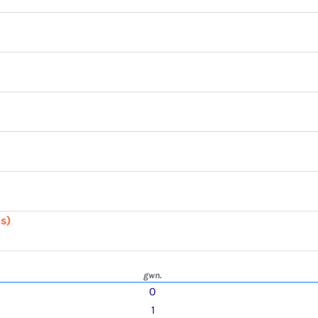
s)
gwn.
0
1