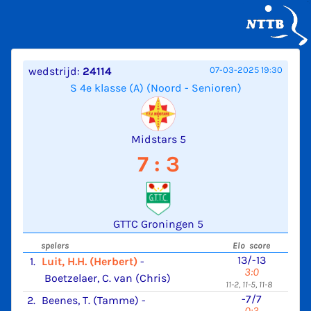
wedstrijd:
24114
07-03-2025 19:30
S 4e klasse (A) (Noord - Senioren)
Midstars 5
7 : 3
GTTC Groningen 5
spelers
Elo score
13/-13
1.
Luit, H.H. (Herbert)
-
3:0
Boetzelaer, C. van (Chris)
11-2, 11-5, 11-8
-7/7
2.
Beenes, T. (Tamme)
-
0:3