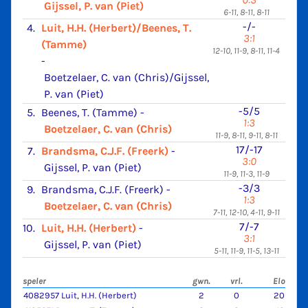
Gijssel, P. van (Piet)
6-11, 8-11, 8-11
-/-
4.
Luit, H.H. (Herbert)/Beenes, T.
3:1
(Tamme)
12-10, 11-9, 8-11, 11-4
-
Boetzelaer, C. van (Chris)/Gijssel,
P. van (Piet)
-5/5
5.
Beenes, T. (Tamme)
-
1:3
Boetzelaer, C. van (Chris)
11-9, 8-11, 9-11, 8-11
17/-17
7.
Brandsma, C.J.F. (Freerk)
-
3:0
Gijssel, P. van (Piet)
11-9, 11-3, 11-9
-3/3
9.
Brandsma, C.J.F. (Freerk)
-
1:3
Boetzelaer, C. van (Chris)
7-11, 12-10, 4-11, 9-11
7/-7
10.
Luit, H.H. (Herbert)
-
3:1
Gijssel, P. van (Piet)
5-11, 11-9, 11-5, 13-11
speler
gwn.
vrl.
Elo
4082957 Luit, H.H. (Herbert)
2
0
20