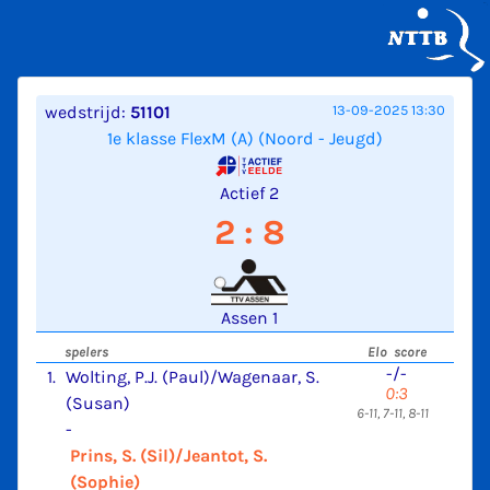
wedstrijd:
51101
13-09-2025 13:30
1e klasse FlexM (A) (Noord - Jeugd)
Actief 2
2 : 8
Assen 1
spelers
Elo score
-/-
1.
Wolting, P.J. (Paul)/Wagenaar, S.
0:3
(Susan)
6-11, 7-11, 8-11
-
Prins, S. (Sil)/Jeantot, S.
(Sophie)