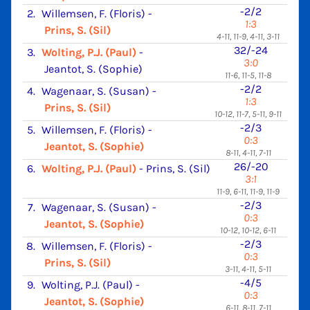
-2/2
2.
Willemsen, F. (Floris)
-
1:3
Prins, S. (Sil)
4-11, 11-9, 4-11, 3-11
32/-24
3.
Wolting, P.J. (Paul)
-
3:0
Jeantot, S. (Sophie)
11-6, 11-5, 11-8
-2/2
4.
Wagenaar, S. (Susan)
-
1:3
Prins, S. (Sil)
10-12, 11-7, 5-11, 9-11
-2/3
5.
Willemsen, F. (Floris)
-
0:3
Jeantot, S. (Sophie)
8-11, 4-11, 7-11
26/-20
6.
Wolting, P.J. (Paul)
-
Prins, S. (Sil)
3:1
11-9, 6-11, 11-9, 11-9
-2/3
7.
Wagenaar, S. (Susan)
-
0:3
Jeantot, S. (Sophie)
10-12, 10-12, 6-11
-2/3
8.
Willemsen, F. (Floris)
-
0:3
Prins, S. (Sil)
3-11, 4-11, 5-11
-4/5
9.
Wolting, P.J. (Paul)
-
0:3
Jeantot, S. (Sophie)
6-11, 8-11, 7-11