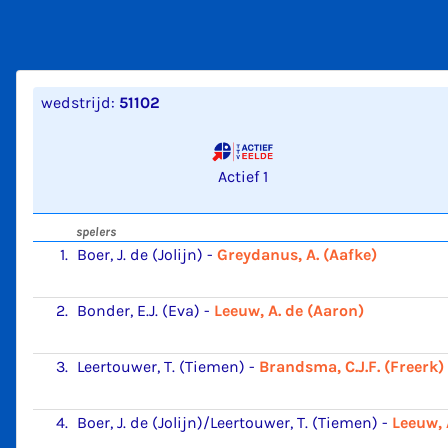
wedstrijd:
51102
Actief 1
spelers
1.
Boer, J. de (Jolijn)
-
Greydanus, A. (Aafke)
2.
Bonder, E.J. (Eva)
-
Leeuw, A. de (Aaron)
3.
Leertouwer, T. (Tiemen)
-
Brandsma, C.J.F. (Freerk)
4.
Boer, J. de (Jolijn)/Leertouwer, T. (Tiemen)
-
Leeuw, 