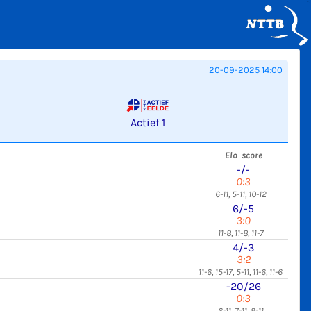
20-09-2025 14:00
Actief 1
Elo score
-/-
0:3
6-11, 5-11, 10-12
6/-5
3:0
11-8, 11-8, 11-7
4/-3
3:2
11-6, 15-17, 5-11, 11-6, 11-6
-20/26
0:3
6-11, 7-11, 9-11