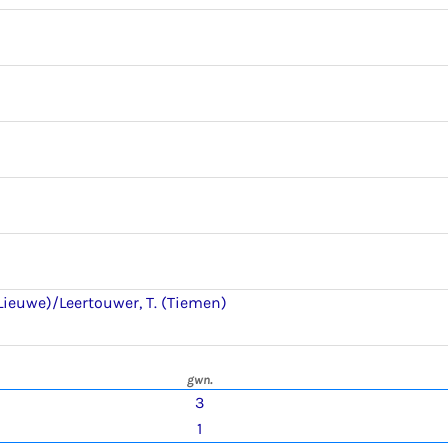
(Lieuwe)/Leertouwer, T. (Tiemen)
gwn.
3
1