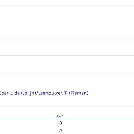
Boer, J. de (Jolijn)/Leertouwer, T. (Tiemen)
gwn.
3
2