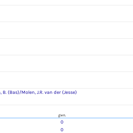
, B. (Bas)/Molen, J.R. van der (Jesse)
gwn.
0
0