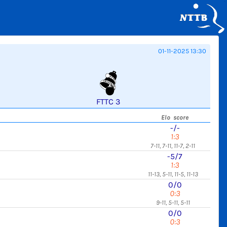
01-11-2025 13:30
FTTC 3
Elo score
-/-
1:3
7-11, 7-11, 11-7, 2-11
-5/7
1:3
11-13, 5-11, 11-5, 11-13
0/0
0:3
9-11, 5-11, 5-11
0/0
0:3