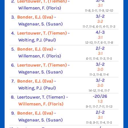
3/-2
2.
Leertouwer, T. (Tiemen)
-
3:1
Willemsen, F. (Floris)
11-8, 5-11, 11-9, 12-10
3/-2
3.
Bonder, E.J. (Eva)
-
3:2
Wagenaar, S. (Susan)
11-7, 11-6, 6-11, 4-11, 11-3
4/-3
4.
Leertouwer, T. (Tiemen)
-
3:1
Wolting, P.J. (Paul)
12-10, 11-7, 6-11, 11-8
2/-2
5.
Bonder, E.J. (Eva)
-
3:1
Willemsen, F. (Floris)
6-11, 11-6, 11-3, 11-5
3/-2
6.
Leertouwer, T. (Tiemen)
-
3:0
Wagenaar, S. (Susan)
11-3, 11-8, 11-4
3/-2
7.
Bonder, E.J. (Eva)
-
3:0
Wolting, P.J. (Paul)
14-12, 11-6, 11-7
-20/26
8.
Leertouwer, T. (Tiemen)
-
1:3
Willemsen, F. (Floris)
9-11, 11-7, 7-11, 11-13
2/-2
9.
Bonder, E.J. (Eva)
-
3:1
Wagenaar, S. (Susan)
11-9, 9-11, 11-4, 11-5