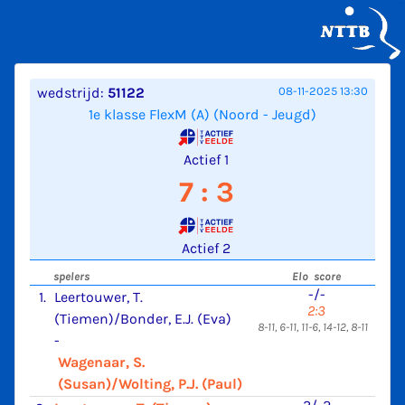
wedstrijd:
51122
08-11-2025 13:30
1e klasse FlexM (A) (Noord - Jeugd)
Actief 1
7 : 3
Actief 2
spelers
Elo score
-/-
1.
Leertouwer, T.
2:3
(Tiemen)/Bonder, E.J. (Eva)
8-11, 6-11, 11-6, 14-12, 8-11
-
Wagenaar, S.
(Susan)/Wolting, P.J. (Paul)