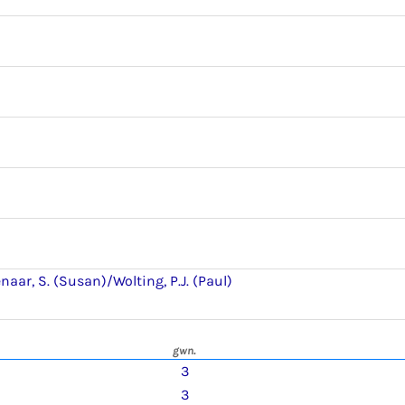
aar, S. (Susan)/Wolting, P.J. (Paul)
gwn.
3
3