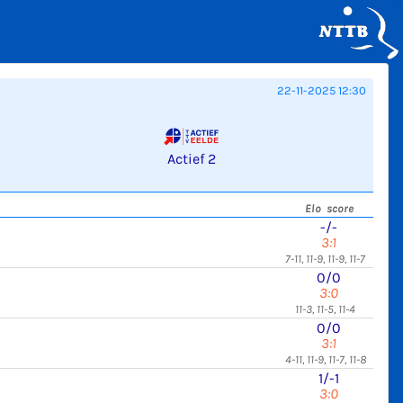
22-11-2025 12:30
Actief 2
Elo score
-/-
3:1
7-11, 11-9, 11-9, 11-7
0/0
3:0
11-3, 11-5, 11-4
0/0
3:1
4-11, 11-9, 11-7, 11-8
1/-1
3:0