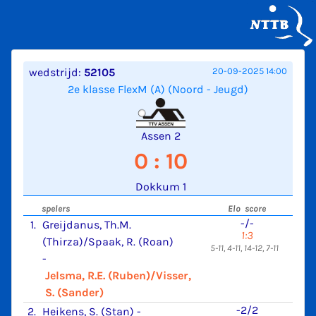
wedstrijd:
52105
20-09-2025 14:00
2e klasse FlexM (A) (Noord - Jeugd)
Assen 2
0 : 10
Dokkum 1
spelers
Elo score
-/-
1.
Greijdanus, Th.M.
1:3
(Thirza)/Spaak, R. (Roan)
5-11, 4-11, 14-12, 7-11
-
Jelsma, R.E. (Ruben)/Visser,
S. (Sander)
-2/2
2.
Heikens, S. (Stan)
-