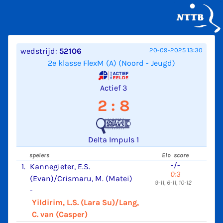
wedstrijd:
52106
20-09-2025 13:30
2e klasse FlexM (A) (Noord - Jeugd)
Actief 3
2 : 8
Delta Impuls 1
spelers
Elo score
-/-
1.
Kannegieter, E.S.
0:3
(Evan)/Crismaru, M. (Matei)
9-11, 6-11, 10-12
-
Yildirim, L.S. (Lara Su)/Lang,
C. van (Casper)