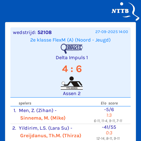
wedstrijd:
52108
27-09-2025 14:00
2e klasse FlexM (A) (Noord - Jeugd)
Delta Impuls 1
4 : 6
Assen 2
spelers
Elo score
-5/6
1.
Men, Z. (Zihan)
-
1:3
Sinnema, M. (Mike)
6-11, 11-4, 9-11, 7-11
-41/55
2.
Yildirim, L.S. (Lara Su)
-
0:3
Greijdanus, Th.M. (Thirza)
12-14, 8-11, 9-11