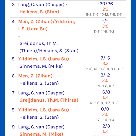
-20/26
3.
Lang, C. van (Casper)
-
2:3
Heikens, S. (Stan)
11-8, 11-2, 10-12, 7-11, 6-11
-/-
4.
Men, Z. (Zihan)/Yildirim,
3:0
L.S. (Lara Su)
11-5, 11-9, 11-3
-
Greijdanus, Th.M.
(Thirza)/Heikens, S. (Stan)
7/-5
5.
Yildirim, L.S. (Lara Su)
-
3:2
Sinnema, M. (Mike)
12-10, 15-13, 8-11, 8-11, 11-5
3/-2
6.
Men, Z. (Zihan)
-
3:0
Heikens, S. (Stan)
11-8, 11-8, 11-7
-6/8
7.
Lang, C. van (Casper)
-
1:3
Greijdanus, Th.M. (Thirza)
6-11, 6-11, 11-7, 11-13
0/0
8.
Yildirim, L.S. (Lara Su)
-
3:0
Heikens, S. (Stan)
11-7, 11-4, 11-4
-2/3
9.
Lang, C. van (Casper)
-
1:3
Sinnema, M. (Mike)