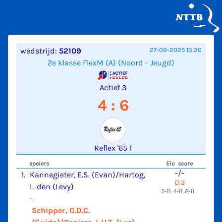
wedstrijd:
52109
27-09-2025 13:30
2e klasse FlexM (A) (Noord - Jeugd)
Actief 3
4 : 6
Reflex '65 1
spelers
Elo score
-/-
1.
Kannegieter, E.S. (Evan)/Hartog,
0:3
L. den (Levy)
5-11, 4-11, 8-11
-
Schipper, G.D.C.