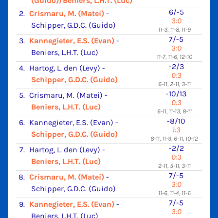
(Guido)/Beniers, L.H.T. (Luc)
6/-5
2.
Crismaru, M. (Matei)
-
3:0
Schipper, G.D.C. (Guido)
11-3, 11-8, 11-9
7/-5
3.
Kannegieter, E.S. (Evan)
-
3:0
Beniers, L.H.T. (Luc)
11-7, 11-6, 12-10
-2/3
4.
Hartog, L. den (Levy)
-
0:3
Schipper, G.D.C. (Guido)
6-11, 2-11, 3-11
-10/13
5.
Crismaru, M. (Matei)
-
0:3
Beniers, L.H.T. (Luc)
6-11, 11-13, 8-11
-8/10
6.
Kannegieter, E.S. (Evan)
-
1:3
Schipper, G.D.C. (Guido)
8-11, 11-9, 6-11, 10-12
-2/2
7.
Hartog, L. den (Levy)
-
0:3
Beniers, L.H.T. (Luc)
2-11, 5-11, 3-11
7/-5
8.
Crismaru, M. (Matei)
-
3:0
Schipper, G.D.C. (Guido)
11-6, 11-4, 11-6
7/-5
9.
Kannegieter, E.S. (Evan)
-
3:0
Beniers, L.H.T. (Luc)