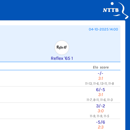
04-10-2025 14:00
Reflex '65 1
Elo score
-/-
3:1
11-13, 11-6, 13-11, 11-8
6/-5
3:1
11-7, 8-11, 11-6, 11-3
3/-2
3:0
11-9, 11-9, 11-5
-5/6
2:3