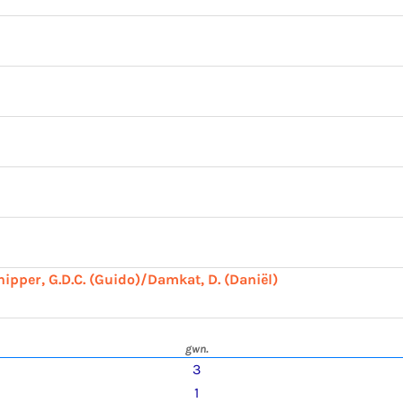
hipper, G.D.C. (Guido)/Damkat, D. (Daniël)
gwn.
3
1