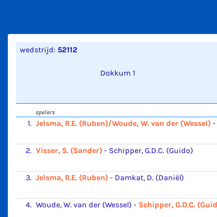
wedstrijd:
52112
Dokkum 1
spelers
1.
Jelsma, R.E. (Ruben)/Woude, W. van der (Wessel)
-
2.
Visser, S. (Sander)
-
Schipper, G.D.C. (Guido)
3.
Jelsma, R.E. (Ruben)
-
Damkat, D. (Daniël)
4.
Woude, W. van der (Wessel)
-
Schipper, G.D.C. (Gui