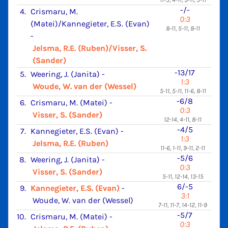
-/-
4.
Crismaru, M.
0:3
(Matei)/Kannegieter, E.S. (Evan)
8-11, 5-11, 8-11
-
Jelsma, R.E. (Ruben)/Visser, S.
(Sander)
-13/17
5.
Weering, J. (Janita)
-
1:3
Woude, W. van der (Wessel)
5-11, 5-11, 11-6, 8-11
-6/8
6.
Crismaru, M. (Matei)
-
0:3
Visser, S. (Sander)
12-14, 4-11, 8-11
-4/5
7.
Kannegieter, E.S. (Evan)
-
1:3
Jelsma, R.E. (Ruben)
11-6, 1-11, 9-11, 2-11
-5/6
8.
Weering, J. (Janita)
-
0:3
Visser, S. (Sander)
5-11, 12-14, 13-15
6/-5
9.
Kannegieter, E.S. (Evan)
-
3:1
Woude, W. van der (Wessel)
7-11, 11-7, 14-12, 11-9
-5/7
10.
Crismaru, M. (Matei)
-
0:3