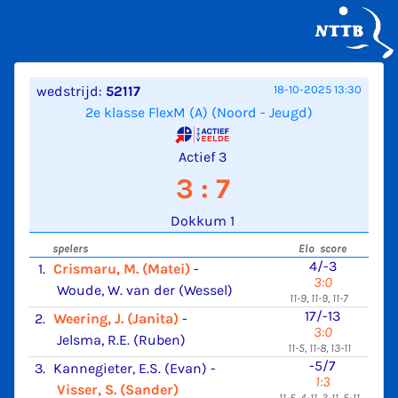
wedstrijd:
52117
18-10-2025 13:30
2e klasse FlexM (A) (Noord - Jeugd)
Actief 3
3 : 7
Dokkum 1
spelers
Elo score
4/-3
1.
Crismaru, M. (Matei)
-
3:0
Woude, W. van der (Wessel)
11-9, 11-9, 11-7
17/-13
2.
Weering, J. (Janita)
-
3:0
Jelsma, R.E. (Ruben)
11-5, 11-8, 13-11
-5/7
3.
Kannegieter, E.S. (Evan)
-
1:3
Visser, S. (Sander)
11-5, 4-11, 3-11, 5-11