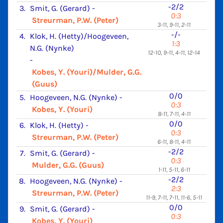
-2/2
3.
Smit, G. (Gerard)
-
0:3
Streurman, P.W. (Peter)
3-11, 9-11, 2-11
-/-
4.
Klok, H. (Hetty)/Hoogeveen,
1:3
N.G. (Nynke)
12-10, 9-11, 4-11, 12-14
-
Kobes, Y. (Youri)/Mulder, G.G.
(Guus)
0/0
5.
Hoogeveen, N.G. (Nynke)
-
0:3
Kobes, Y. (Youri)
8-11, 7-11, 4-11
0/0
6.
Klok, H. (Hetty)
-
0:3
Streurman, P.W. (Peter)
6-11, 8-11, 4-11
-2/2
7.
Smit, G. (Gerard)
-
0:3
Mulder, G.G. (Guus)
1-11, 5-11, 6-11
-2/2
8.
Hoogeveen, N.G. (Nynke)
-
2:3
Streurman, P.W. (Peter)
11-9, 7-11, 7-11, 11-6, 5-11
0/0
9.
Smit, G. (Gerard)
-
0:3
Kobes, Y. (Youri)