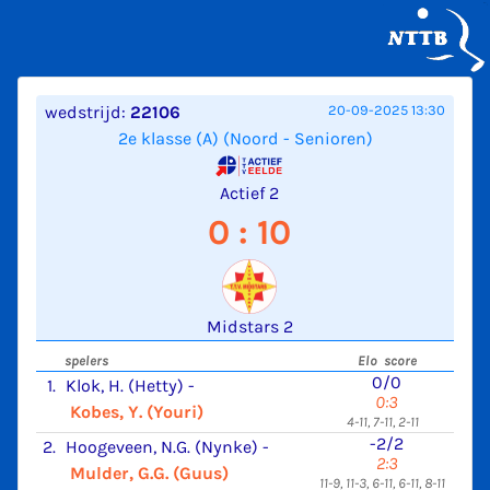
wedstrijd:
22106
20-09-2025 13:30
2e klasse (A) (Noord - Senioren)
Actief 2
0 : 10
Midstars 2
spelers
Elo score
0/0
1.
Klok, H. (Hetty)
-
0:3
Kobes, Y. (Youri)
4-11, 7-11, 2-11
-2/2
2.
Hoogeveen, N.G. (Nynke)
-
2:3
Mulder, G.G. (Guus)
11-9, 11-3, 6-11, 6-11, 8-11