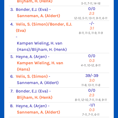
Blijham, H. (Henk)
5-11, 7-11, 14-16
0/0
3.
Bonder, E.J. (Eva)
-
2:3
Sanneman, A. (Aldert)
12-10, 5-11, 13-11, 9-11, 6-11
-/-
4.
Velis, S. (Simon)/Bonder, E.J.
3:1
(Eva)
8-11, 11-5, 11-9, 11-9
-
Kampen Wieling, H. van
(Hans)/Blijham, H. (Henk)
0/0
5.
Heyne, A. (Arjen)
-
0:3
Kampen Wieling, H. van
4-11, 10-12, 8-11
(Hans)
39/-39
6.
Velis, S. (Simon)
-
3:0
Sanneman, A. (Aldert)
11-8, 13-11, 11-8
0/0
7.
Bonder, E.J. (Eva)
-
2:3
Blijham, H. (Henk)
8-11, 12-10, 7-11, 11-8, 9-11
-1/1
8.
Heyne, A. (Arjen)
-
0:3
Sanneman, A. (Aldert)
7-11, 7-11, 6-11