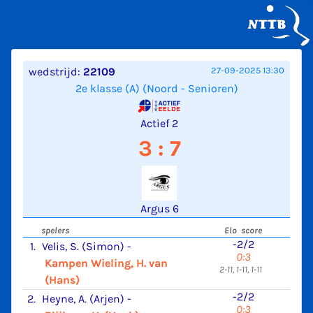
wedstrijd:
22109
27-09-2025 13:30
2e klasse (A) (Noord - Senioren)
Actief 2
3 : 7
Argus 6
spelers
Elo score
-2/2
1.
Velis, S. (Simon)
-
0:3
Kampen Wieling, H. van
2-11, 1-11, 1-11
(Hans)
-2/2
2.
Heyne, A. (Arjen)
-
0:3