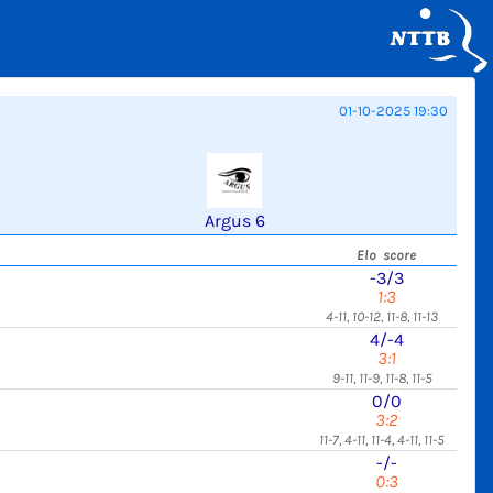
01-10-2025 19:30
Argus 6
Elo score
-3/3
1:3
4-11, 10-12, 11-8, 11-13
4/-4
3:1
9-11, 11-9, 11-8, 11-5
0/0
3:2
11-7, 4-11, 11-4, 4-11, 11-5
-/-
0:3