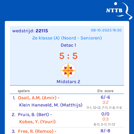
wedstrijd:
22115
08-10-2025 19:30
2e klasse (A) (Noord - Senioren)
Detac 1
5 : 5
Midstars 2
spelers
Elo score
6/-6
1.
Osoli, A.M. (Amir)
-
3:2
Klein Haneveld, M. (Matthijs)
11-1, 10-12, 7-11, 11-8, 11-6
0/0
2.
Pruis, B. (Bert)
-
0:3
Kobes, Y. (Youri)
8-11, 5-11, 11-13
8/-8
3.
Free, R. (Remco)
-