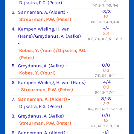
Dijkstra, P.G. (Peter)
11-7, 9-11, 11-9, 11-6
-3/3
3.
Sanneman, A. (Aldert)
-
1:3
Streurman, P.W. (Peter)
13-11, 3-11, 4-11, 4-11
-/-
4.
Kampen Wieling, H. van
2:3
(Hans)/Greydanus, A. (Aafke)
11-9, 7-11, 11-2, 5-11, 8-11
-
Kobes, Y. (Youri)/Dijkstra, P.G.
(Peter)
0/0
5.
Greydanus, A. (Aafke)
-
0:3
Kobes, Y. (Youri)
7-11, 6-11, 9-11
-4/4
6.
Kampen Wieling, H. van (Hans)
0:3
-
Streurman, P.W. (Peter)
9-11, 5-11, 7-11
8/-8
7.
Sanneman, A. (Aldert)
-
3:2
Dijkstra, P.G. (Peter)
11-8, 2-11, 8-11, 11-7, 11-9
0/0
8.
Greydanus, A. (Aafke)
-
1:3
Streurman, P.W. (Peter)
6-11, 13-11, 5-11, 5-11
-1/1
9.
Sanneman, A. (Aldert)
-