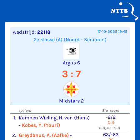
wedstrijd:
22118
17-10-2025 19:45
2e klasse (A) (Noord - Senioren)
Argus 6
3 : 7
Midstars 2
spelers
Elo score
-2/2
1.
Kampen Wieling, H. van (Hans)
0:3
-
Kobes, Y. (Youri)
6-11, 4-11, 9-11
63/-63
2.
Greydanus, A. (Aafke)
-
3:1