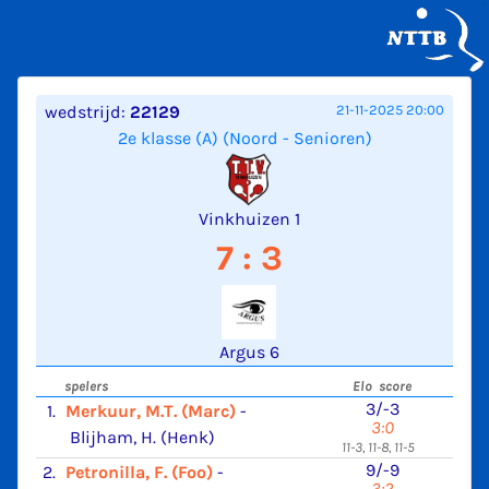
wedstrijd:
22129
21-11-2025 20:00
2e klasse (A) (Noord - Senioren)
Vinkhuizen 1
7 : 3
Argus 6
spelers
Elo score
3/-3
1.
Merkuur, M.T. (Marc)
-
3:0
Blijham, H. (Henk)
11-3, 11-8, 11-5
9/-9
2.
Petronilla, F. (Foo)
-
3:2