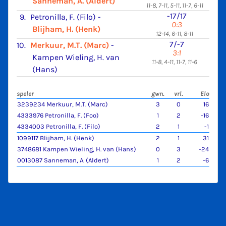
Sanneman, A. (Aldert)
11-8, 7-11, 5-11, 11-7, 6-11
-17/17
9.
Petronilla, F. (Filo)
-
0:3
Blijham, H. (Henk)
12-14, 6-11, 8-11
7/-7
10.
Merkuur, M.T. (Marc)
-
3:1
Kampen Wieling, H. van
11-8, 4-11, 11-7, 11-6
(Hans)
speler
gwn.
vrl.
Elo
3239234 Merkuur, M.T. (Marc)
3
0
16
4333976 Petronilla, F. (Foo)
1
2
-16
4334003 Petronilla, F. (Filo)
2
1
-1
1099117 Blijham, H. (Henk)
2
1
31
3748681 Kampen Wieling, H. van (Hans)
0
3
-24
0013087 Sanneman, A. (Aldert)
1
2
-6