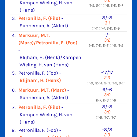
Kampen Wieling, H. van
11-9, 6-11, 11-8, 8-11, 11-7
(Hans)
8/-8
3.
Petronilla, F. (Filo)
-
3:1
Sanneman, A. (Aldert)
11-7, 11-4, 8-11, 11-9
-/-
4.
Merkuur, M.T.
3:2
(Marc)/Petronilla, F. (Foo)
9-11, 7-11, 11-5, 11-5, 11-9
-
Blijham, H. (Henk)/Kampen
Wieling, H. van (Hans)
-17/17
5.
Petronilla, F. (Foo)
-
2:3
Blijham, H. (Henk)
11-9, 12-14, 9-11, 11-9, 9-11
6/-6
6.
Merkuur, M.T. (Marc)
-
3:0
Sanneman, A. (Aldert)
11-7, 11-6, 11-6
8/-8
7.
Petronilla, F. (Filo)
-
3:0
Kampen Wieling, H. van
11-8, 11-7, 11-7
(Hans)
-8/8
8.
Petronilla, F. (Foo)
-
2:3