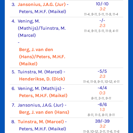
10/-10
3.
Jansonius, J.A.G. (Jur)
-
3:2
Peters, M.H.F. (Maikel)
11-4, 9-11, 5-11, 11-9, 11-4
-/-
4.
Vening, M.
2:3
(Mathijs)/Tuinstra, M.
11-4, 9-11, 5-11, 11-9, 4-11
(Marcel)
-
Berg, J. van den
(Hans)/Peters, M.H.F.
(Maikel)
-5/5
5.
Tuinstra, M. (Marcel)
-
2:3
Henderikse, D. (Dick)
11-4, 11-9, 9-11, 10-12, 4-11
-4/4
6.
Vening, M. (Mathijs)
-
0:3
Peters, M.H.F. (Maikel)
8-11, 3-11, 9-11
-6/6
7.
Jansonius, J.A.G. (Jur)
-
1:3
Berg, J. van den (Hans)
8-11, 11-5, 8-11, 9-11
39/-39
8.
Tuinstra, M. (Marcel)
-
3:2
Peters, M.H.F. (Maikel)
11-9, 10-12, 3-11, 11-6, 11-6