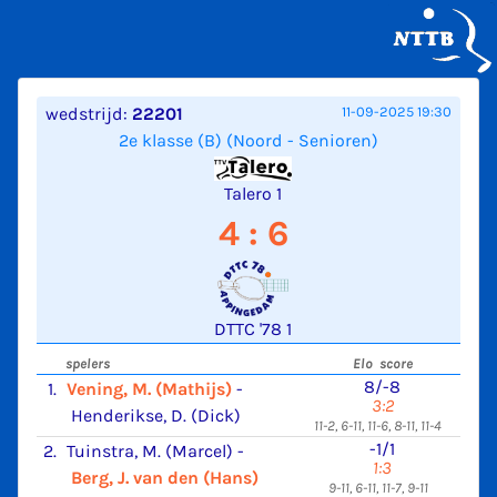
wedstrijd:
22201
11-09-2025 19:30
2e klasse (B) (Noord - Senioren)
Talero 1
4 : 6
DTTC '78 1
spelers
Elo score
8/-8
1.
Vening, M. (Mathijs)
-
3:2
Henderikse, D. (Dick)
11-2, 6-11, 11-6, 8-11, 11-4
-1/1
2.
Tuinstra, M. (Marcel)
-
1:3
Berg, J. van den (Hans)
9-11, 6-11, 11-7, 9-11