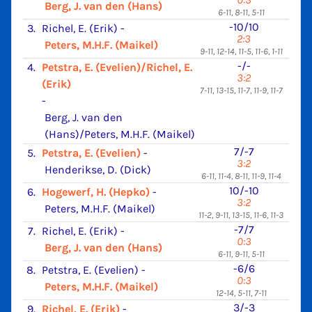
Berg, J. van den (Hans)
6-11, 8-11, 5-11
-10/10
3.
Richel, E. (Erik)
-
2:3
Peters, M.H.F. (Maikel)
9-11, 12-14, 11-5, 11-6, 1-11
-/-
4.
Petstra, E. (Evelien)/Richel, E.
3:2
(Erik)
7-11, 13-15, 11-7, 11-9, 11-7
-
Berg, J. van den
(Hans)/Peters, M.H.F. (Maikel)
7/-7
5.
Petstra, E. (Evelien)
-
3:2
Henderikse, D. (Dick)
6-11, 11-4, 8-11, 11-9, 11-4
10/-10
6.
Hogewerf, H. (Hepko)
-
3:2
Peters, M.H.F. (Maikel)
11-2, 9-11, 13-15, 11-6, 11-3
-7/7
7.
Richel, E. (Erik)
-
0:3
Berg, J. van den (Hans)
6-11, 9-11, 5-11
-6/6
8.
Petstra, E. (Evelien)
-
0:3
Peters, M.H.F. (Maikel)
12-14, 5-11, 7-11
3/-3
9.
Richel, E. (Erik)
-