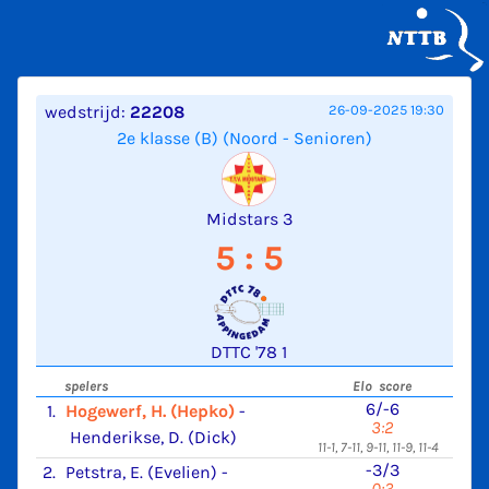
wedstrijd:
22208
26-09-2025 19:30
2e klasse (B) (Noord - Senioren)
Midstars 3
5 : 5
DTTC '78 1
spelers
Elo score
6/-6
1.
Hogewerf, H. (Hepko)
-
3:2
Henderikse, D. (Dick)
11-1, 7-11, 9-11, 11-9, 11-4
-3/3
2.
Petstra, E. (Evelien)
-
0:3