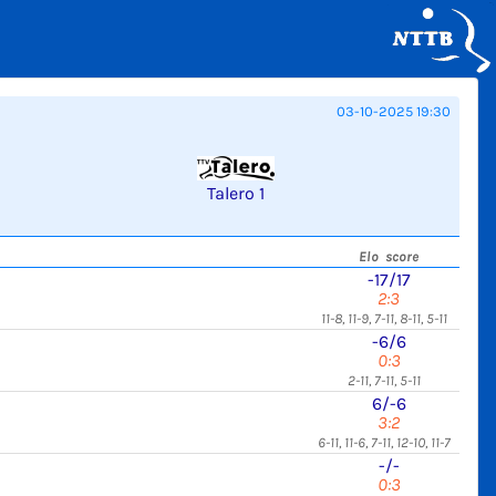
03-10-2025 19:30
Talero 1
Elo score
-17/17
2:3
11-8, 11-9, 7-11, 8-11, 5-11
-6/6
0:3
2-11, 7-11, 5-11
6/-6
3:2
6-11, 11-6, 7-11, 12-10, 11-7
-/-
0:3