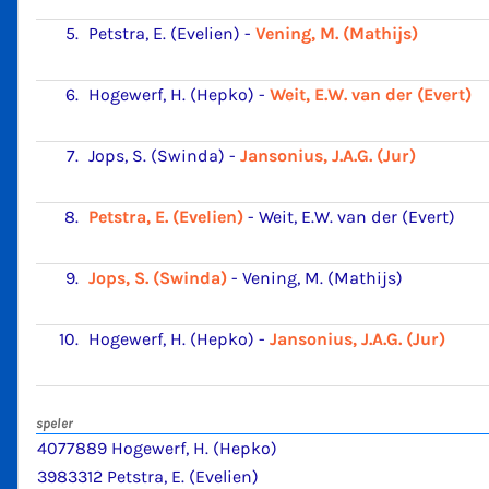
5.
Petstra, E. (Evelien)
-
Vening, M. (Mathijs)
6.
Hogewerf, H. (Hepko)
-
Weit, E.W. van der (Evert)
7.
Jops, S. (Swinda)
-
Jansonius, J.A.G. (Jur)
8.
Petstra, E. (Evelien)
-
Weit, E.W. van der (Evert)
9.
Jops, S. (Swinda)
-
Vening, M. (Mathijs)
10.
Hogewerf, H. (Hepko)
-
Jansonius, J.A.G. (Jur)
speler
4077889 Hogewerf, H. (Hepko)
3983312 Petstra, E. (Evelien)