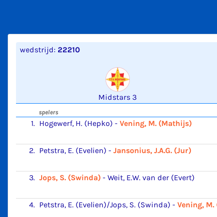
wedstrijd:
22210
Midstars 3
spelers
1.
Hogewerf, H. (Hepko)
-
Vening, M. (Mathijs)
2.
Petstra, E. (Evelien)
-
Jansonius, J.A.G. (Jur)
3.
Jops, S. (Swinda)
-
Weit, E.W. van der (Evert)
4.
Petstra, E. (Evelien)/Jops, S. (Swinda)
-
Vening, M. 