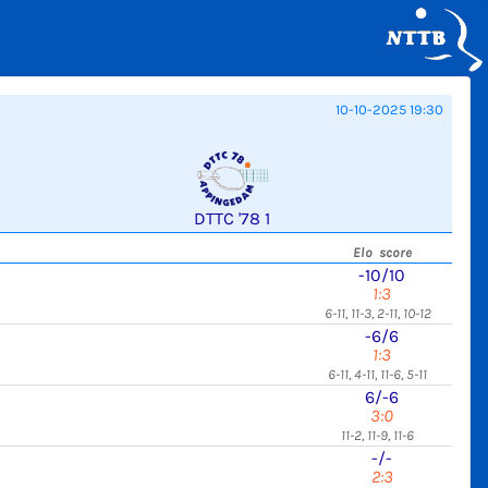
10-10-2025 19:30
DTTC '78 1
Elo score
-10/10
1:3
6-11, 11-3, 2-11, 10-12
-6/6
1:3
6-11, 4-11, 11-6, 5-11
6/-6
3:0
11-2, 11-9, 11-6
-/-
2:3