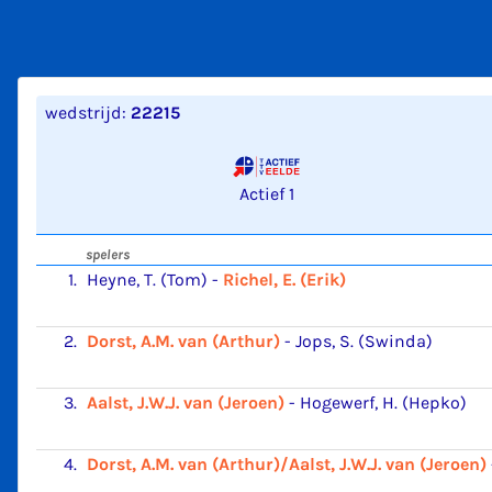
wedstrijd:
22215
Actief 1
spelers
1.
Heyne, T. (Tom)
-
Richel, E. (Erik)
2.
Dorst, A.M. van (Arthur)
-
Jops, S. (Swinda)
3.
Aalst, J.W.J. van (Jeroen)
-
Hogewerf, H. (Hepko)
4.
Dorst, A.M. van (Arthur)/Aalst, J.W.J. van (Jeroen)