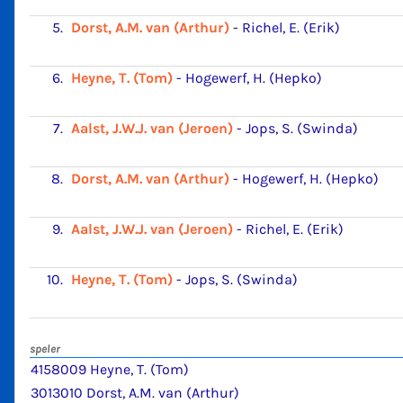
5.
Dorst, A.M. van (Arthur)
-
Richel, E. (Erik)
6.
Heyne, T. (Tom)
-
Hogewerf, H. (Hepko)
7.
Aalst, J.W.J. van (Jeroen)
-
Jops, S. (Swinda)
8.
Dorst, A.M. van (Arthur)
-
Hogewerf, H. (Hepko)
9.
Aalst, J.W.J. van (Jeroen)
-
Richel, E. (Erik)
10.
Heyne, T. (Tom)
-
Jops, S. (Swinda)
speler
4158009 Heyne, T. (Tom)
3013010 Dorst, A.M. van (Arthur)