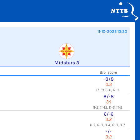
11-10-2025 13:30
Midstars 3
Elo score
-8/8
0:3
17-19, 6-11, 6-11
8/-8
3:1
11-2, 11-13, 11-3, 11-9
6/-6
3:2
11-7, 6-11, 11-4, 8-11, 11-7
-/-
3:2