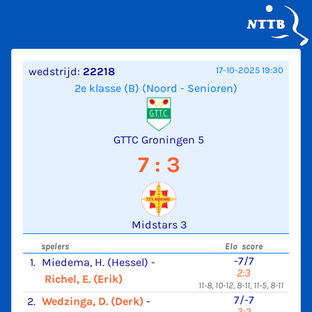
wedstrijd:
22218
17-10-2025 19:30
2e klasse (B) (Noord - Senioren)
GTTC Groningen 5
7 : 3
Midstars 3
spelers
Elo score
-7/7
1.
Miedema, H. (Hessel)
-
2:3
Richel, E. (Erik)
11-8, 10-12, 8-11, 11-5, 8-11
7/-7
2.
Wedzinga, D. (Derk)
-
3:2