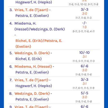
Hogewerf, H. (Hepko)
11-6, 11-5, 10-12, 9-11, 11-8
3/-3
3.
Vries, T. de (Tjaart)
-
3:0
Petstra, E. (Evelien)
11-7, 11-8, 11-3
-/-
4.
Miedema, H.
1:3
(Hessel)/Wedzinga, D. (Derk)
9-11, 5-11, 11-6, 4-11
-
Richel, E. (Erik)/Petstra, E.
(Evelien)
10/-10
5.
Wedzinga, D. (Derk)
-
3:1
Richel, E. (Erik)
11-5, 5-11, 11-6, 11-3
6/-6
6.
Miedema, H. (Hessel)
-
3:0
Petstra, E. (Evelien)
11-8, 11-8, 11-6
3/-3
7.
Vries, T. de (Tjaart)
-
3:1
Hogewerf, H. (Hepko)
11-7, 6-11, 11-5, 11-9
5/-5
8.
Wedzinga, D. (Derk)
-
3:0
Petstra, E. (Evelien)
11-9, 11-6, 11-8
6/-6
9.
Vries, T. de (Tjaart)
-