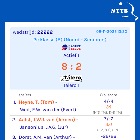
wedstrijd:
22222
08-11-2025 13:30
2e klasse (B) (Noord - Senioren)
Actief 1
8 : 2
Talero 1
spelers
Elo score
4/-4
1.
Heyne, T. (Tom)
-
3:1
Weit, E.W. van der (Evert)
11-13, 11-8, 11-8, 11-8
7/-7
2.
Aalst, J.W.J. van (Jeroen)
-
3:0
Jansonius, J.A.G. (Jur)
11-2, 11-9, 11-8
-26/26
3.
Dorst, A.M. van (Arthur)
-