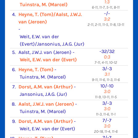
1:3
Tuinstra, M. (Marcel)
6-11, 11-7, 5-11, 8-11
-/-
4.
Heyne, T. (Tom)/Aalst, J.W.J.
3:2
van (Jeroen)
2-11, 2-11, 11-5, 11-8, 13-11
-
Weit, E.W. van der
(Evert)/Jansonius, J.A.G. (Jur)
-32/32
5.
Aalst, J.W.J. van (Jeroen)
-
0:3
Weit, E.W. van der (Evert)
7-11, 4-11, 10-12
3/-3
6.
Heyne, T. (Tom)
-
3:1
Tuinstra, M. (Marcel)
9-11, 11-6, 11-3, 11-6
10/-10
7.
Dorst, A.M. van (Arthur)
-
3:0
Jansonius, J.A.G. (Jur)
11-9, 13-11, 11-5
3/-3
8.
Aalst, J.W.J. van (Jeroen)
-
3:0
Tuinstra, M. (Marcel)
11-3, 11-6, 11-1
7/-7
9.
Dorst, A.M. van (Arthur)
-
3:0
Weit, E.W. van der (Evert)
20-18, 11-4, 11-6
7/-7