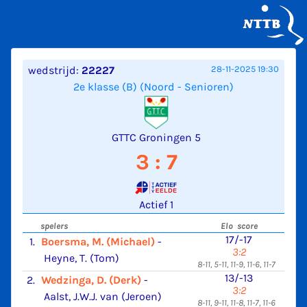
wedstrijd:
22227
28-11-2025 19:30
2e klasse (B) (Noord - Senioren)
GTTC Groningen 5
3 : 7
Actief 1
spelers
Elo score
17/-17
1.
Boersma, M. (Michael)
-
3:2
Heyne, T. (Tom)
8-11, 5-11, 11-9, 11-6, 11-7
13/-13
2.
Wedzinga, D. (Derk)
-
3:2
Aalst, J.W.J. van (Jeroen)
8-11, 9-11, 11-8, 11-7, 11-6