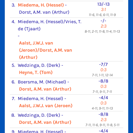
13/-13
3.
Miedema, H. (Hessel)
-
3:1
Dorst, A.M. van (Arthur)
11-6, 11-6, 6-11, 11-9
-/-
4.
Miedema, H. (Hessel)/Vries, T.
2:3
de (Tjaart)
8-11, 2-11, 11-8, 11-4, 11-13
-
Aalst, J.W.J. van
(Jeroen)/Dorst, A.M. van
(Arthur)
-7/7
5.
Wedzinga, D. (Derk)
-
0:3
Heyne, T. (Tom)
7-11, 1-11, 12-14
-8/8
6.
Boersma, M. (Michael)
-
0:3
Dorst, A.M. van (Arthur)
7-11, 9-11, 7-11
-4/4
7.
Miedema, H. (Hessel)
-
0:3
Aalst, J.W.J. van (Jeroen)
4-11, 9-11, 11-13
-8/8
8.
Wedzinga, D. (Derk)
-
2:3
Dorst, A.M. van (Arthur)
7-11, 11-6, 9-11, 11-8, 5-11
-4/4
9.
Miedema, H. (Hessel)
-