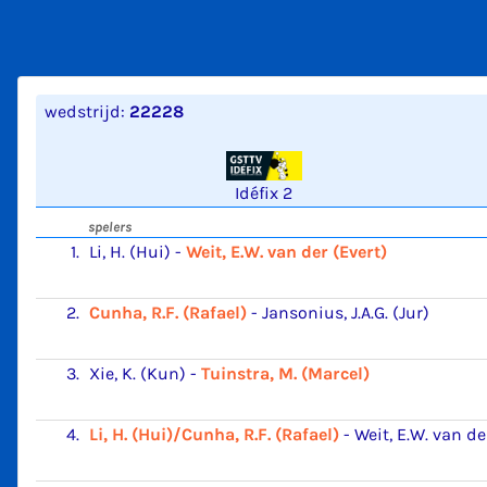
wedstrijd:
22228
Idéfix 2
spelers
1.
Li, H. (Hui)
-
Weit, E.W. van der (Evert)
2.
Cunha, R.F. (Rafael)
-
Jansonius, J.A.G. (Jur)
3.
Xie, K. (Kun)
-
Tuinstra, M. (Marcel)
4.
Li, H. (Hui)/Cunha, R.F. (Rafael)
-
Weit, E.W. van de