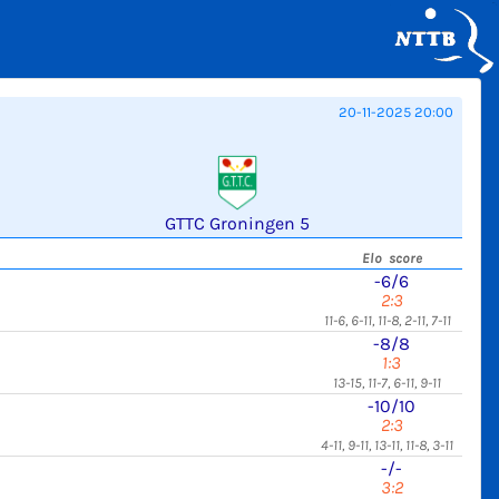
20-11-2025 20:00
GTTC Groningen 5
Elo score
-6/6
2:3
11-6, 6-11, 11-8, 2-11, 7-11
-8/8
1:3
13-15, 11-7, 6-11, 9-11
-10/10
2:3
4-11, 9-11, 13-11, 11-8, 3-11
-/-
3:2