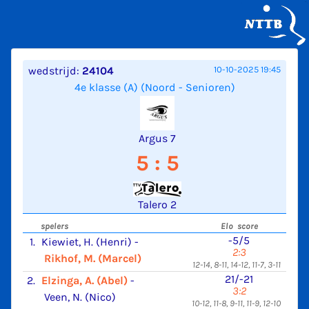
wedstrijd:
24104
10-10-2025 19:45
4e klasse (A) (Noord - Senioren)
Argus 7
5 : 5
Talero 2
spelers
Elo score
-5/5
1.
Kiewiet, H. (Henri)
-
2:3
Rikhof, M. (Marcel)
12-14, 8-11, 14-12, 11-7, 3-11
21/-21
2.
Elzinga, A. (Abel)
-
3:2
Veen, N. (Nico)
10-12, 11-8, 9-11, 11-9, 12-10