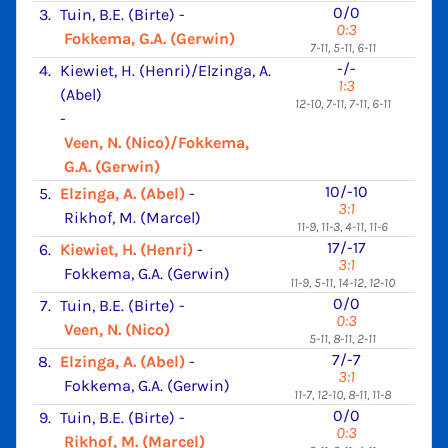
0/0
3.
Tuin, B.E. (Birte)
-
0:3
Fokkema, G.A. (Gerwin)
7-11, 5-11, 6-11
-/-
4.
Kiewiet, H. (Henri)/Elzinga, A.
1:3
(Abel)
12-10, 7-11, 7-11, 6-11
-
Veen, N. (Nico)/Fokkema,
G.A. (Gerwin)
10/-10
5.
Elzinga, A. (Abel)
-
3:1
Rikhof, M. (Marcel)
11-9, 11-3, 4-11, 11-6
17/-17
6.
Kiewiet, H. (Henri)
-
3:1
Fokkema, G.A. (Gerwin)
11-9, 5-11, 14-12, 12-10
0/0
7.
Tuin, B.E. (Birte)
-
0:3
Veen, N. (Nico)
5-11, 8-11, 2-11
7/-7
8.
Elzinga, A. (Abel)
-
3:1
Fokkema, G.A. (Gerwin)
11-7, 12-10, 8-11, 11-8
0/0
9.
Tuin, B.E. (Birte)
-
0:3
Rikhof, M. (Marcel)