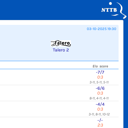
03-10-2025 19:30
Talero 2
Elo score
-7/7
0:3
3-11, 5-11, 5-11
-6/6
0:3
8-11, 4-11, 4-11
-4/4
0:3
3-11, 8-11, 10-12
-/-
2:3