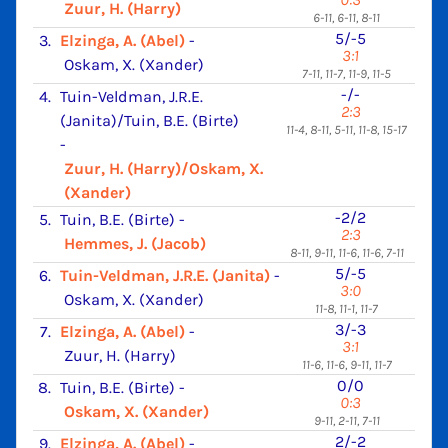
Zuur, H. (Harry)
6-11, 6-11, 8-11
5/-5
3.
Elzinga, A. (Abel)
-
3:1
Oskam, X. (Xander)
7-11, 11-7, 11-9, 11-5
-/-
4.
Tuin-Veldman, J.R.E.
2:3
(Janita)/Tuin, B.E. (Birte)
11-4, 8-11, 5-11, 11-8, 15-17
-
Zuur, H. (Harry)/Oskam, X.
(Xander)
-2/2
5.
Tuin, B.E. (Birte)
-
2:3
Hemmes, J. (Jacob)
8-11, 9-11, 11-6, 11-6, 7-11
5/-5
6.
Tuin-Veldman, J.R.E. (Janita)
-
3:0
Oskam, X. (Xander)
11-8, 11-1, 11-7
3/-3
7.
Elzinga, A. (Abel)
-
3:1
Zuur, H. (Harry)
11-6, 11-6, 9-11, 11-7
0/0
8.
Tuin, B.E. (Birte)
-
0:3
Oskam, X. (Xander)
9-11, 2-11, 7-11
2/-2
9.
Elzinga, A. (Abel)
-