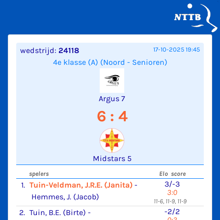
wedstrijd:
24118
17-10-2025 19:45
4e klasse (A) (Noord - Senioren)
Argus 7
6 : 4
Midstars 5
spelers
Elo score
3/-3
1.
Tuin-Veldman, J.R.E. (Janita)
-
3:0
Hemmes, J. (Jacob)
11-6, 11-9, 11-9
-2/2
2.
Tuin, B.E. (Birte)
-
0:3