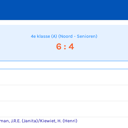
4e klasse (A) (Noord - Senioren)
6 : 4
an, J.R.E. (Janita)/Kiewiet, H. (Henri)