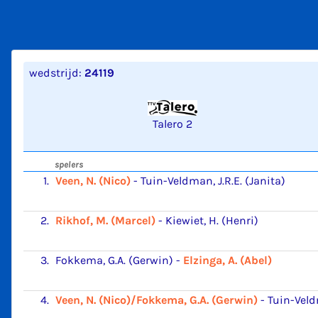
wedstrijd:
24119
Talero 2
spelers
1.
Veen, N. (Nico)
-
Tuin-Veldman, J.R.E. (Janita)
2.
Rikhof, M. (Marcel)
-
Kiewiet, H. (Henri)
3.
Fokkema, G.A. (Gerwin)
-
Elzinga, A. (Abel)
4.
Veen, N. (Nico)/Fokkema, G.A. (Gerwin)
-
Tuin-Veldm