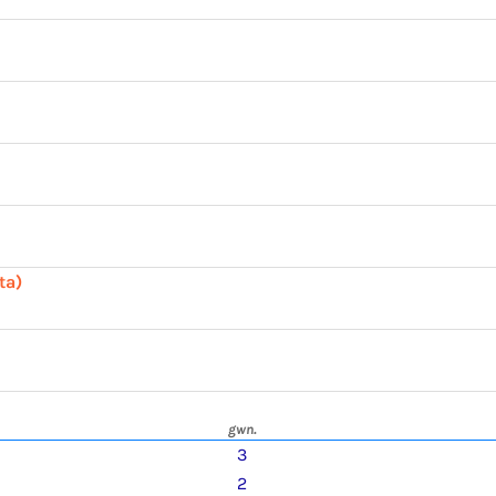
ta)
gwn.
3
2