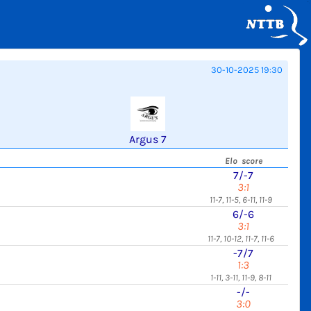
30-10-2025 19:30
Argus 7
Elo score
7/-7
3:1
11-7, 11-5, 6-11, 11-9
6/-6
3:1
11-7, 10-12, 11-7, 11-6
-7/7
1:3
1-11, 3-11, 11-9, 8-11
-/-
3:0