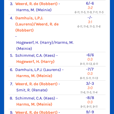
6/-6
3.
Weerd, R. de (Robbert)
-
3:2
Harms, M. (Meinie)
6-11, 11-5, 11-9, 7-11, 11-5
-/-
4.
Damhuis, L.P.J.
3:1
(Laurens)/Weerd, R. de
6-11, 11-6, 11-3, 11-6
(Robbert)
-
Hogewerf, H. (Harry)/Harms, M.
(Meinie)
-6/6
5.
Schimmel, C.A. (Kees)
-
0:3
Hogewerf, H. (Harry)
9-11, 11-13, 6-11
-7/7
6.
Damhuis, L.P.J. (Laurens)
-
0:3
Harms, M. (Meinie)
8-11, 5-11, 11-13
3/-3
7.
Weerd, R. de (Robbert)
-
3:0
Smit, R. (Renate)
11-6, 11-5, 11-4
-8/8
8.
Schimmel, C.A. (Kees)
-
0:3
Harms, M. (Meinie)
9-11, 9-11, 9-11
9/-9
9.
Weerd, R. de (Robbert)
-