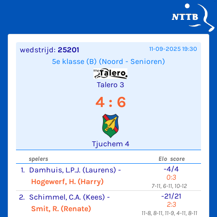
wedstrijd:
25201
11-09-2025 19:30
5e klasse (B) (Noord - Senioren)
Talero 3
4 : 6
Tjuchem 4
spelers
Elo score
-4/4
1.
Damhuis, L.P.J. (Laurens)
-
0:3
Hogewerf, H. (Harry)
7-11, 6-11, 10-12
-21/21
2.
Schimmel, C.A. (Kees)
-
2:3
Smit, R. (Renate)
11-8, 8-11, 11-9, 4-11, 8-11