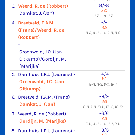
8/-8
3.
Weerd, R. de (Robbert)
-
3:0
Damkat, J. (Jan)
11-7, 11-8, 11-7
-/-
4.
Breetveld, F.A.M.
3:2
(Frans)/Weerd, R. de
11-5, 9-11, 11-6, 5-11, 11-6
(Robbert)
-
Groenwold, J.O. (Jan
Oltkamp)/Gordijn, M.
(Marijke)
-4/4
5.
Damhuis, L.P.J. (Laurens)
-
1:3
Groenwold, J.O. (Jan
8-11, 11-9, 6-11, 8-11
Oltkamp)
-9/9
6.
Breetveld, F.A.M. (Frans)
-
2:3
Damkat, J. (Jan)
6-11, 7-11, 13-11, 17-15, 10-12
-6/6
7.
Weerd, R. de (Robbert)
-
2:3
Gordijn, M. (Marijke)
5-11, 3-11, 11-6, 11-2, 9-11
-3/3
8.
Damhuis, L.P.J. (Laurens)
-