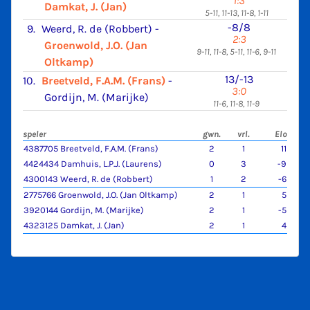
1:3
Damkat, J. (Jan)
5-11, 11-13, 11-8, 1-11
-8/8
9.
Weerd, R. de (Robbert)
-
2:3
Groenwold, J.O. (Jan
9-11, 11-8, 5-11, 11-6, 9-11
Oltkamp)
13/-13
10.
Breetveld, F.A.M. (Frans)
-
3:0
Gordijn, M. (Marijke)
11-6, 11-8, 11-9
speler
gwn.
vrl.
Elo
4387705 Breetveld, F.A.M. (Frans)
2
1
11
4424434 Damhuis, L.P.J. (Laurens)
0
3
-9
4300143 Weerd, R. de (Robbert)
1
2
-6
2775766 Groenwold, J.O. (Jan Oltkamp)
2
1
5
3920144 Gordijn, M. (Marijke)
2
1
-5
4323125 Damkat, J. (Jan)
2
1
4