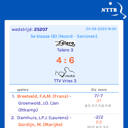
wedstrijd:
25207
25-09-2025 19:30
5e klasse (B) (Noord - Senioren)
Talero 3
4 : 6
TTV Vries 3
spelers
Elo score
7/-7
1.
Breetveld, F.A.M. (Frans)
-
3:1
Groenwold, J.O. (Jan
8-11, 11-7, 11-6, 11-9
Oltkamp)
-2/2
2.
Damhuis, L.P.J. (Laurens)
-
0:3
Gordijn, M. (Marijke)
10-12, 6-11, 3-11