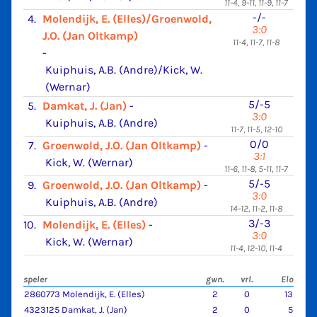
11-4, 9-11, 11-9, 11-7
-/-
4.
Molendijk, E. (Elles)/Groenwold,
3:0
J.O. (Jan Oltkamp)
11-4, 11-7, 11-8
-
Kuiphuis, A.B. (Andre)/Kick, W.
(Wernar)
5/-5
5.
Damkat, J. (Jan)
-
3:0
Kuiphuis, A.B. (Andre)
11-7, 11-5, 12-10
0/0
7.
Groenwold, J.O. (Jan Oltkamp)
-
3:1
Kick, W. (Wernar)
11-6, 11-8, 5-11, 11-7
5/-5
9.
Groenwold, J.O. (Jan Oltkamp)
-
3:0
Kuiphuis, A.B. (Andre)
14-12, 11-2, 11-8
3/-3
10.
Molendijk, E. (Elles)
-
3:0
Kick, W. (Wernar)
11-4, 12-10, 11-4
speler
gwn.
vrl.
Elo
2860773 Molendijk, E. (Elles)
2
0
13
4323125 Damkat, J. (Jan)
2
0
5