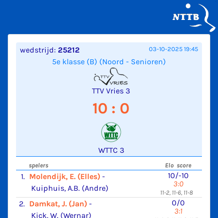
wedstrijd:
25212
03-10-2025 19:45
5e klasse (B) (Noord - Senioren)
TTV Vries 3
10 : 0
WTTC 3
spelers
Elo score
10/-10
1.
Molendijk, E. (Elles)
-
3:0
Kuiphuis, A.B. (Andre)
11-2, 11-6, 11-8
0/0
2.
Damkat, J. (Jan)
-
3:1
Kick, W. (Wernar)