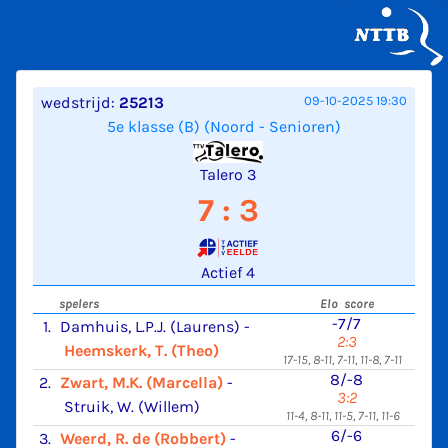
wedstrijd:
25213
09-10-2025 19:30
5e klasse (B) (Noord - Senioren)
Talero 3
7 : 3
Actief 4
spelers
Elo score
-7/7
1.
Damhuis, L.P.J. (Laurens)
-
2:3
Heemskerk, T. (Theo)
17-15, 8-11, 7-11, 11-8, 7-11
8/-8
2.
Zwart, M.K. (Marcella)
-
3:2
Struik, W. (Willem)
11-4, 8-11, 11-5, 7-11, 11-6
6/-6
3.
Weerd, R. de (Robbert)
-