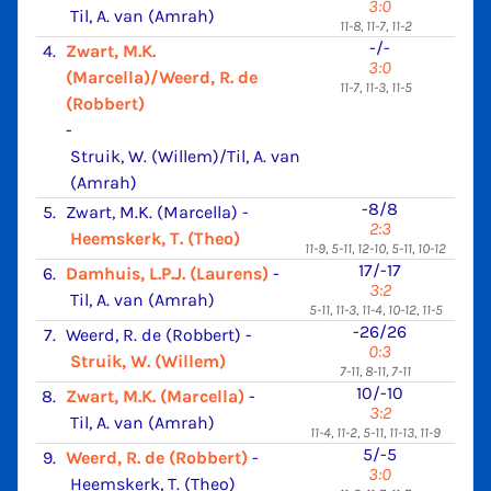
3:0
Til, A. van (Amrah)
11-8, 11-7, 11-2
-/-
4.
Zwart, M.K.
3:0
(Marcella)/Weerd, R. de
11-7, 11-3, 11-5
(Robbert)
-
Struik, W. (Willem)/Til, A. van
(Amrah)
-8/8
5.
Zwart, M.K. (Marcella)
-
2:3
Heemskerk, T. (Theo)
11-9, 5-11, 12-10, 5-11, 10-12
17/-17
6.
Damhuis, L.P.J. (Laurens)
-
3:2
Til, A. van (Amrah)
5-11, 11-3, 11-4, 10-12, 11-5
-26/26
7.
Weerd, R. de (Robbert)
-
0:3
Struik, W. (Willem)
7-11, 8-11, 7-11
10/-10
8.
Zwart, M.K. (Marcella)
-
3:2
Til, A. van (Amrah)
11-4, 11-2, 5-11, 11-13, 11-9
5/-5
9.
Weerd, R. de (Robbert)
-
3:0
Heemskerk, T. (Theo)