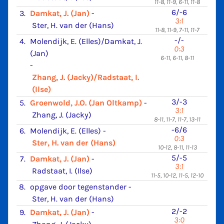
11-8, 11-9, 6-11, 11-8
6/-6
3.
Damkat, J. (Jan)
-
3:1
Ster, H. van der (Hans)
11-8, 11-9, 7-11, 11-7
-/-
4.
Molendijk, E. (Elles)/Damkat, J.
0:3
(Jan)
6-11, 6-11, 8-11
-
Zhang, J. (Jacky)/Radstaat, I.
(Ilse)
3/-3
5.
Groenwold, J.O. (Jan Oltkamp)
-
3:1
Zhang, J. (Jacky)
8-11, 11-7, 11-7, 13-11
-6/6
6.
Molendijk, E. (Elles)
-
0:3
Ster, H. van der (Hans)
10-12, 8-11, 11-13
5/-5
7.
Damkat, J. (Jan)
-
3:1
Radstaat, I. (Ilse)
11-5, 10-12, 11-5, 12-10
8.
opgave door tegenstander
-
Ster, H. van der (Hans)
2/-2
9.
Damkat, J. (Jan)
-
3:0