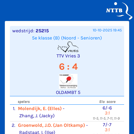
wedstrijd:
25215
10-10-2025 19:45
5e klasse (B) (Noord - Senioren)
TTV Vries 3
6 : 4
OLDAMBT 5
spelers
Elo score
6/-6
1.
Molendijk, E. (Elles)
-
3:1
Zhang, J. (Jacky)
11-5, 11-5, 7-11, 11-9
7/-7
2.
Groenwold, J.O. (Jan Oltkamp)
-
3:1
Radstaat, I. (Ilse)