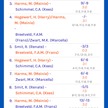
9/-9
3.
Harms, M. (Meinie)
-
3:0
Schimmel, C.A. (Kees)
11-3, 11-9, 11-6
-/-
4.
Hogewerf, H. (Harry)/Harms,
3:1
M. (Meinie)
12-14, 11-5, 11-8, 11-9
-
Breetveld, F.A.M.
(Frans)/Zwart, M.K. (Marcella)
-3/3
5.
Smit, R. (Renate)
-
0:3
Breetveld, F.A.M. (Frans)
7-11, 13-15, 3-11
6/-6
6.
Hogewerf, H. (Harry)
-
3:1
Schimmel, C.A. (Kees)
4-11, 11-9, 11-6, 11-9
6/-6
7.
Harms, M. (Meinie)
-
3:0
Zwart, M.K. (Marcella)
11-2, 11-8, 11-8
-5/5
8.
Smit, R. (Renate)
-
1:3
Schimmel, C.A. (Kees)
8-11, 12-10, 9-11, 7-11
13/-13
9.
Harms, M. (Meinie)
-
3:2
Breetveld, F.A.M. (Frans)