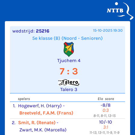
wedstrijd:
25216
15-10-2025 19:30
5e klasse (B) (Noord - Senioren)
Tjuchem 4
7 : 3
Talero 3
spelers
Elo score
-8/8
1.
Hogewerf, H. (Harry)
-
0:3
Breetveld, F.A.M. (Frans)
8-11, 8-11, 13-15
10/-10
2.
Smit, R. (Renate)
-
3:1
Zwart, M.K. (Marcella)
11-13, 13-11, 11-9, 11-9