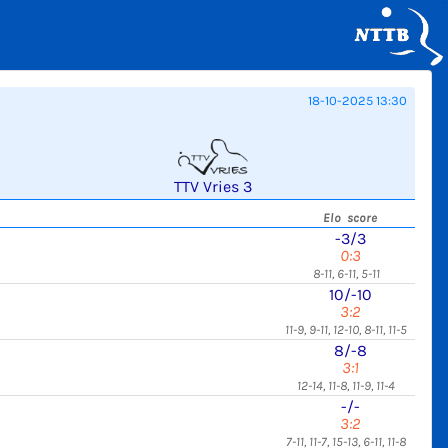
18-10-2025 13:30
TTV Vries 3
Elo score
-3/3
0:3
8-11, 6-11, 5-11
10/-10
3:2
11-9, 9-11, 12-10, 8-11, 11-5
8/-8
3:1
12-14, 11-8, 11-9, 11-4
-/-
3:2
7-11, 11-7, 15-13, 6-11, 11-8