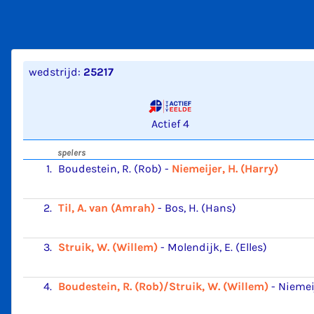
wedstrijd:
25217
Actief 4
spelers
1.
Boudestein, R. (Rob)
-
Niemeijer, H. (Harry)
2.
Til, A. van (Amrah)
-
Bos, H. (Hans)
3.
Struik, W. (Willem)
-
Molendijk, E. (Elles)
4.
Boudestein, R. (Rob)/Struik, W. (Willem)
-
Niemeij