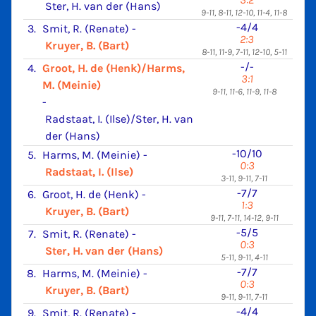
Ster, H. van der (Hans)
9-11, 8-11, 12-10, 11-4, 11-8
-4/4
3.
Smit, R. (Renate)
-
2:3
Kruyer, B. (Bart)
8-11, 11-9, 7-11, 12-10, 5-11
-/-
4.
Groot, H. de (Henk)/Harms,
3:1
M. (Meinie)
9-11, 11-6, 11-9, 11-8
-
Radstaat, I. (Ilse)/Ster, H. van
der (Hans)
-10/10
5.
Harms, M. (Meinie)
-
0:3
Radstaat, I. (Ilse)
3-11, 9-11, 7-11
-7/7
6.
Groot, H. de (Henk)
-
1:3
Kruyer, B. (Bart)
9-11, 7-11, 14-12, 9-11
-5/5
7.
Smit, R. (Renate)
-
0:3
Ster, H. van der (Hans)
5-11, 9-11, 4-11
-7/7
8.
Harms, M. (Meinie)
-
0:3
Kruyer, B. (Bart)
9-11, 9-11, 7-11
-4/4
9.
Smit, R. (Renate)
-