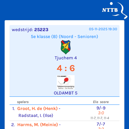
wedstrijd:
25223
05-11-2025 19:30
5e klasse (B) (Noord - Senioren)
Tjuchem 4
4 : 6
OLDAMBT 5
spelers
Elo score
9/-9
1.
Groot, H. de (Henk)
-
3:0
Radstaat, I. (Ilse)
11-7, 11-7, 11-4
7/-7
2.
Harms, M. (Meinie)
-
3:2