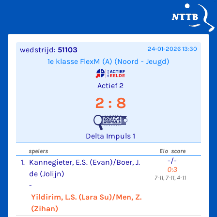
wedstrijd:
51103
24-01-2026 13:30
1e klasse FlexM (A) (Noord - Jeugd)
Actief 2
2 : 8
Delta Impuls 1
spelers
Elo score
-/-
1.
Kannegieter, E.S. (Evan)/Boer, J.
0:3
de (Jolijn)
7-11, 7-11, 4-11
-
Yildirim, L.S. (Lara Su)/Men, Z.
(Zihan)