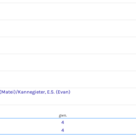
(Matei)/Kannegieter, E.S. (Evan)
gwn.
4
4