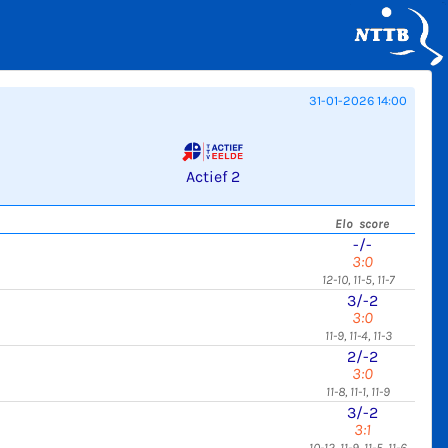
31-01-2026 14:00
Actief 2
Elo score
-/-
3:0
12-10, 11-5, 11-7
3/-2
3:0
11-9, 11-4, 11-3
2/-2
3:0
11-8, 11-1, 11-9
3/-2
3:1
10-12, 11-9, 11-5, 11-6