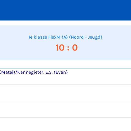
1e klasse FlexM (A) (Noord - Jeugd)
10 : 0
(Matei)/Kannegieter, E.S. (Evan)