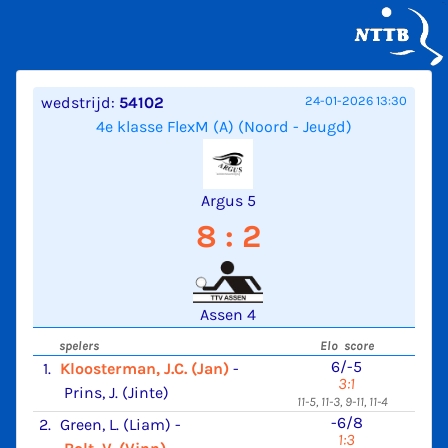
wedstrijd:
54102
24-01-2026 13:30
4e klasse FlexM (A) (Noord - Jeugd)
Argus 5
8 : 2
Assen 4
spelers
Elo score
6/-5
1.
Kloosterman, J.C. (Jan)
-
3:1
Prins, J. (Jinte)
11-5, 11-3, 9-11, 11-4
-6/8
2.
Green, L. (Liam)
-
1:3