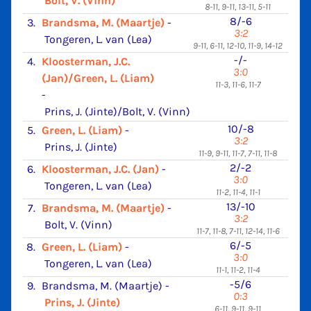
Bolt, V. (Vinn)
8-11, 9-11, 13-11, 5-11
8/-6
3.
Brandsma, M. (Maartje)
-
3:2
Tongeren, L. van (Lea)
9-11, 6-11, 12-10, 11-9, 14-12
-/-
4.
Kloosterman, J.C.
3:0
(Jan)/Green, L. (Liam)
11-3, 11-6, 11-7
-
Prins, J. (Jinte)/Bolt, V. (Vinn)
10/-8
5.
Green, L. (Liam)
-
3:2
Prins, J. (Jinte)
11-9, 9-11, 11-7, 7-11, 11-8
2/-2
6.
Kloosterman, J.C. (Jan)
-
3:0
Tongeren, L. van (Lea)
11-2, 11-4, 11-1
13/-10
7.
Brandsma, M. (Maartje)
-
3:2
Bolt, V. (Vinn)
11-7, 11-8, 7-11, 12-14, 11-6
6/-5
8.
Green, L. (Liam)
-
3:0
Tongeren, L. van (Lea)
11-1, 11-2, 11-4
-5/6
9.
Brandsma, M. (Maartje)
-
0:3
Prins, J. (Jinte)
6-11, 9-11, 9-11